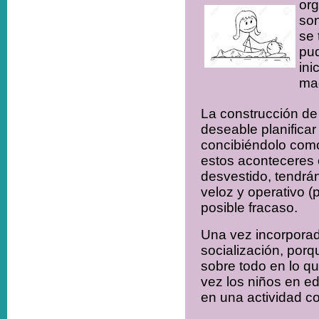
org
son
se 
pud
ini
mad
La construcción de 
deseable planificar
concibiéndolo como
estos aconteceres c
desvestido, tendrán
veloz y operativo (
posible fracaso.
Una vez incorporad
socialización, porq
sobre todo en lo qu
vez los niños en e
en una actividad c