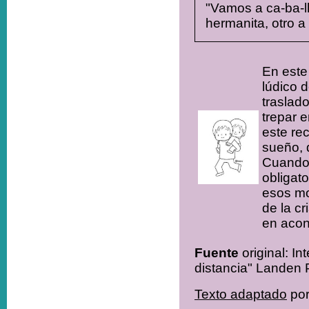
"Vamos a ca-ba-lli
hermanita, otro a
En este
lúdico 
traslad
trepar 
este re
sueño, 
Cuando l
obligat
esos mo
de la c
en acon
Fuente
original: I
distancia" Landen P
Texto adaptado
por