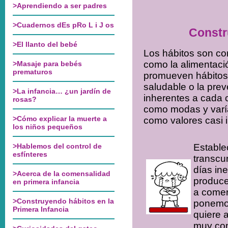
Constr
Los hábitos son co
como la alimentació
promueven hábitos s
saludable o la pre
inherentes a cada 
como modas y varía
como valores casi i
Establec
transcu
días in
produce 
a comer
ponemos
quiere a
muy com